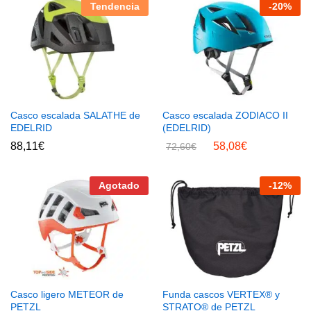
Tendencia
-
20
%
Casco escalada SALATHE de
Casco escalada ZODIACO II
EDELRID
(EDELRID)
88,11
€
58,08
€
72,60
€
Agotado
-
12
%
Casco ligero METEOR de
Funda cascos VERTEX® y
PETZL
STRATO® de PETZL