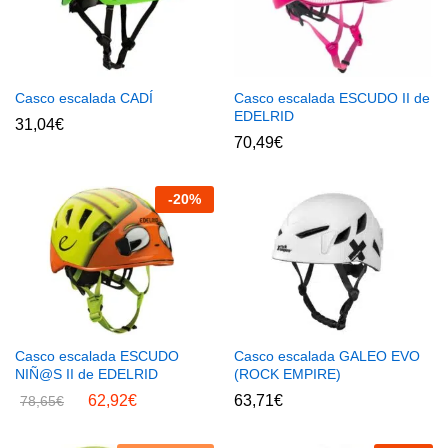
Casco escalada CADÍ
Casco escalada ESCUDO II de
EDELRID
31,04
€
70,49
€
-
20
%
Casco escalada ESCUDO
Casco escalada GALEO EVO
NIÑ@S II de EDELRID
(ROCK EMPIRE)
62,92
€
63,71
€
78,65
€