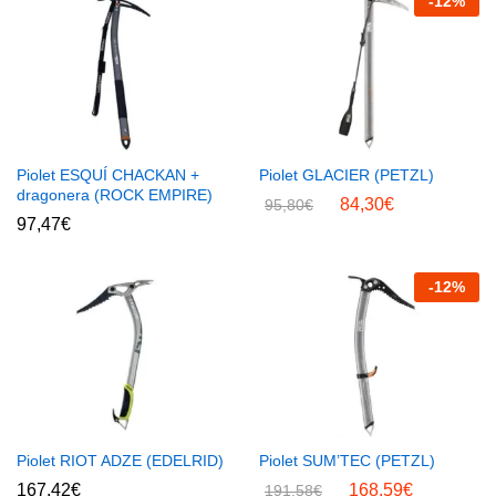
-
12
%
Piolet ESQUÍ CHACKAN +
Piolet GLACIER (PETZL)
dragonera (ROCK EMPIRE)
84,30
€
95,80
€
97,47
€
-
12
%
Piolet RIOT ADZE (EDELRID)
Piolet SUM’TEC (PETZL)
167,42
€
168,59
€
191,58
€