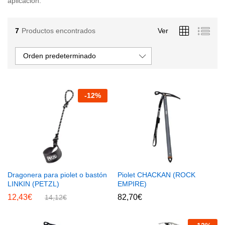
aplicación.
7
Productos encontrados
Ver
Orden predeterminado
-
12
%
Dragonera para piolet o bastón
Piolet CHACKAN (ROCK
LINKIN (PETZL)
EMPIRE)
12,43
€
82,70
€
14,12
€