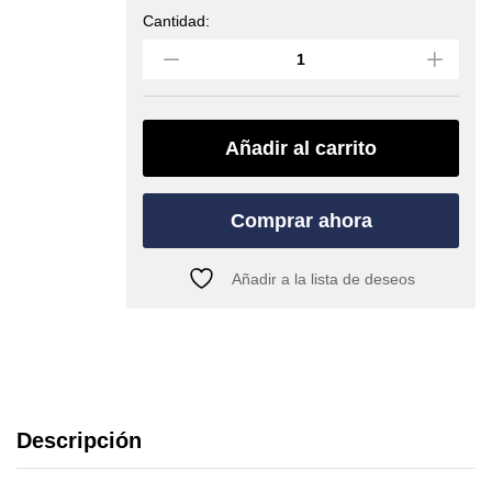
Cantidad:
Anillo
cinta
de
Dyneema
de
PETZL
Añadir al carrito
(ST'ANNEAU_60)
quantity
Comprar ahora
Añadir a la lista de deseos
Descripción