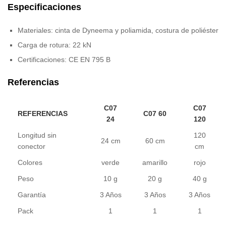
Especificaciones
Materiales: cinta de Dyneema y poliamida, costura de poliéster
Carga de rotura: 22 kN
Certificaciones: CE EN 795 B
Referencias
C07
C07
REFERENCIAS
C07 60
24
120
Longitud sin
120
24 cm
60 cm
conector
cm
Colores
verde
amarillo
rojo
Peso
10 g
20 g
40 g
Garantía
3 Años
3 Años
3 Años
Pack
1
1
1