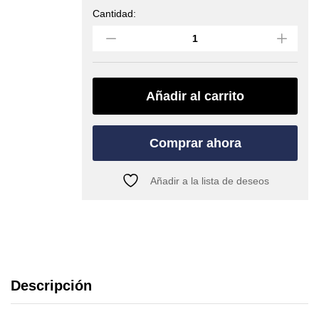
Cantidad:
Anillo
de
cinta
de
PETZL
(ANNEAU_60)
Añadir al carrito
quantity
Comprar ahora
Añadir a la lista de deseos
Descripción