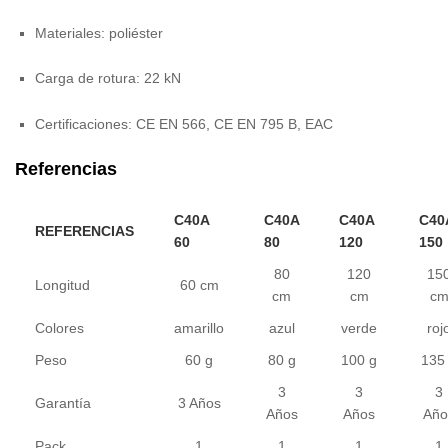
Materiales: poliéster
Carga de rotura: 22 kN
Certificaciones: CE EN 566, CE EN 795 B, EAC
Referencias
C40A
C40A
C40A
C40
REFERENCIAS
60
80
120
150
80
120
15
Longitud
60 cm
cm
cm
c
Colores
amarillo
azul
verde
roj
Peso
60 g
80 g
100 g
135
3
3
3
Garantía
3 Años
Años
Años
Año
Pack
1
1
1
1