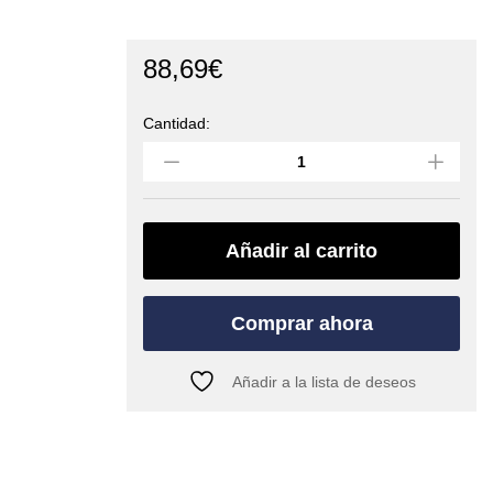
88,69
€
Cantidad:
Arnés
de
cintura
espeleología
PICOS
(MTDE)
Añadir al carrito
quantity
Comprar ahora
Añadir a la lista de deseos