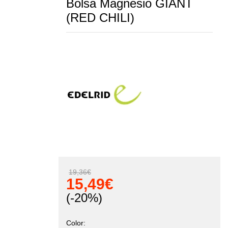
Bolsa Magnesio GIANT
(RED CHILI)
19,36
€
15,49
€
(-20%)
Color: