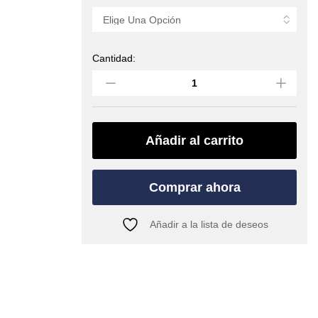
Cantidad:
Bolsa
Magnesio
GIANT
(RED
CHILI)
quantity
Añadir al carrito
Comprar ahora
Añadir a la lista de deseos