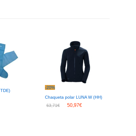
-
20
%
MTDE)
Chaqueta polar LUNA W (HH)
50,97
€
63,71
€