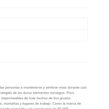
as personas a mantenerse y sentirse vivas durante casi
otegido de los duros elementos noruegos. Poco
s impermeables de hule hechos de lino grueso
os, montañas y lugares de trabajo. Como la marca de
en todo el mundo, y la usarán más de 55 000