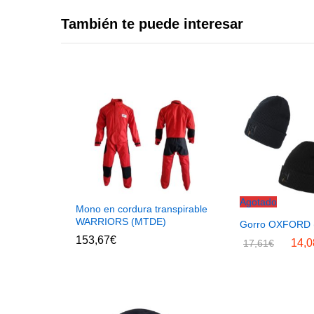
También te puede interesar
Agotado
Mono en cordura transpirable
WARRIORS (MTDE)
Gorro OXFORD 
153,67
€
14,0
17,61
€