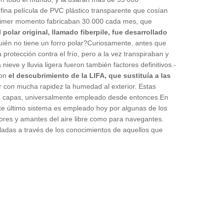
 fina película de PVC plástico transparente que cosían
 primer momento fabricaban 30.000 cada mes, que
l polar original, llamado fiberpile, fue desarrollado
Quién no tiene un forro polar?Curiosamente, antes que
 protección contra el frío, pero a la vez transpiraban y
ieve y lluvia ligera fueron también factores definitivos.-
con
el descubrimiento de la LIFA, que sustituía a las
ar con mucha rapidez la humedad al exterior. Estas
de 3 capas, universalmente empleado desde entonces.En
te último sistema es empleado hoy por algunas de los
ores y amantes del aire libre como para navegantes.
ladas a través de los conocimientos de aquellos que