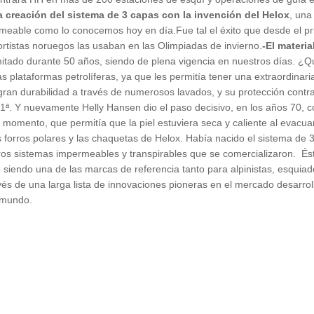
la creación del sistema de 3 capas con la invención del Helox
, una
ermeable como lo conocemos hoy en día.Fue tal el éxito que desde el
ortistas noruegos las usaban en las Olimpiadas de invierno.
-El materia
imitado durante 50 años, siendo de plena vigencia en nuestros días. ¿
as plataformas petrolíferas, ya que les permitía tener una extraordinaria
gran durabilidad a través de numerosos lavados, y su protección contra n
a 1ª. Y nuevamente Helly Hansen dio el paso decisivo, en los años 70, 
l momento, que permitía que la piel estuviera seca y caliente al evacu
 los forros polares y las chaquetas de Helox. Había nacido el sistema 
eros sistemas impermeables y transpirables que se comercializaron. És
iendo una de las marcas de referencia tanto para alpinistas, esquiad
s de una larga lista de innovaciones pioneras en el mercado desarrol
l mundo.