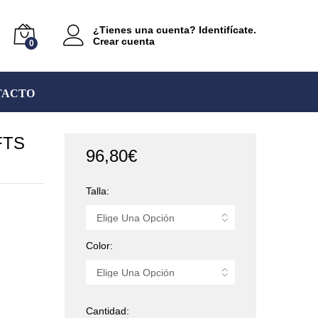
¿Tienes una cuenta? Identifícate.
Crear cuenta
0
TACTO
FTS
96,80
€
Talla:
Color:
Cantidad:
Chaqueta