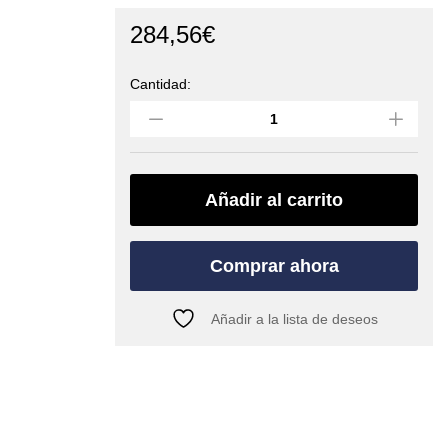
284,56
€
Cantidad:
Cuentametros
de
5
a
15
mm
Añadir al carrito
(KORDA
´s)
quantity
Comprar ahora
Añadir a la lista de deseos