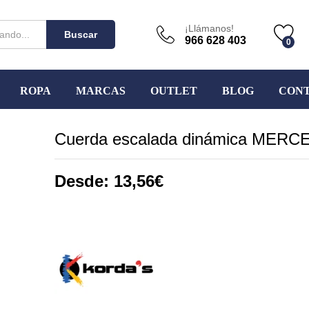
¡Llámanos!
Buscar
966 628 403
0
ROPA
MARCAS
OUTLET
BLOG
CON
Cuerda escalada dinámica MERC
Desde:
13,56
€