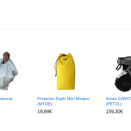
viencia
Protector Explo Mini Minipro
Arnés CANY
(MTDE)
(PETZL)
19,84
€
159,30
€