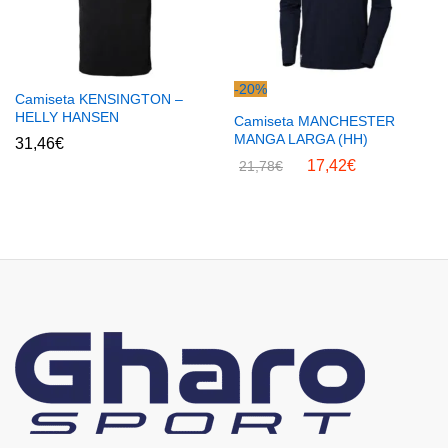
-
20
%
Camiseta KENSINGTON –
HELLY HANSEN
Camiseta MANCHESTER
MANGA LARGA (HH)
31,46
€
17,42
€
21,78
€