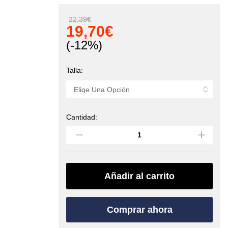
22,39
€
19,70
€
(-12%)
Talla:
Cantidad:
Gorro
transpirable
LINER
(PETZL)
quantity
Añadir al carrito
Comprar ahora