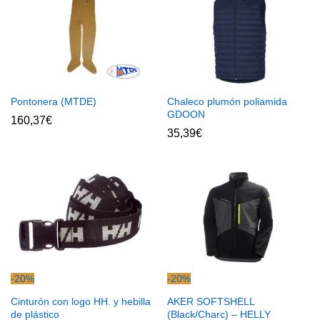
Pontonera (MTDE)
Chaleco plumón poliamida
GDOON
160,37
€
35,39
€
-
20
%
-
20
%
Cinturón con logo HH. y hebilla
AKER SOFTSHELL
de plástico
(Black/Charc) – HELLY