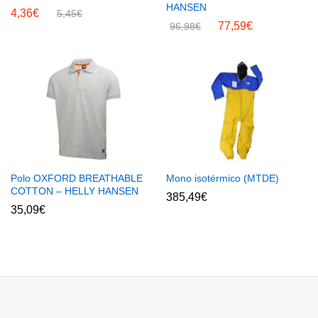
HANSEN
4,36
€
5,45
€
77,59
€
96,98
€
Polo OXFORD BREATHABLE
Mono isotérmico (MTDE)
COTTON – HELLY HANSEN
385,49
€
35,09
€