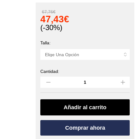
67,76
€
47,43
€
(-30%)
Talla:
Cantidad:
Guantes
STICKY
GLOVES
(EDELRID)
quantity
Añadir al carrito
Comprar ahora