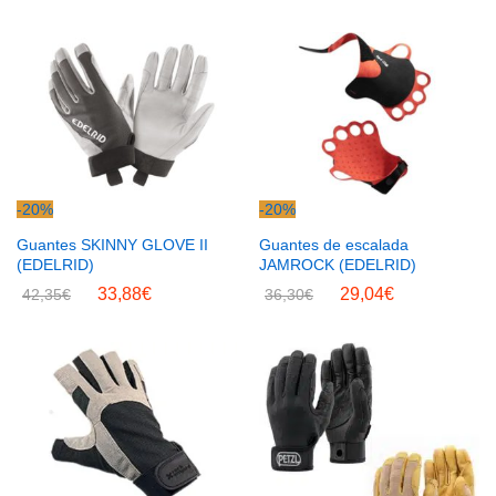
-
20
%
-
20
%
Guantes SKINNY GLOVE II
Guantes de escalada
(EDELRID)
JAMROCK (EDELRID)
33,88
€
29,04
€
42,35
€
36,30
€