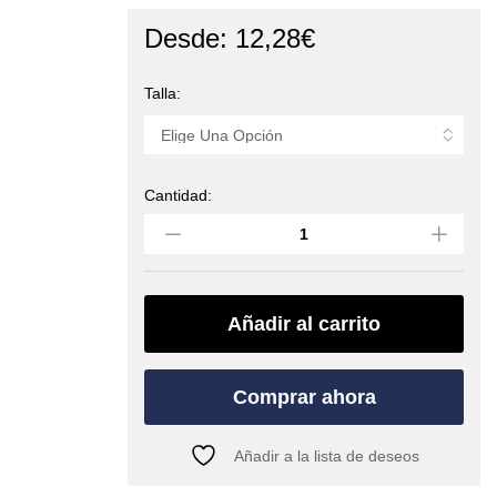
Desde:
12,28
€
Talla:
Cantidad:
Juego
fisureros
Abalak
(ROCK
EMPIRE)
quantity
Añadir al carrito
Comprar ahora
Añadir a la lista de deseos