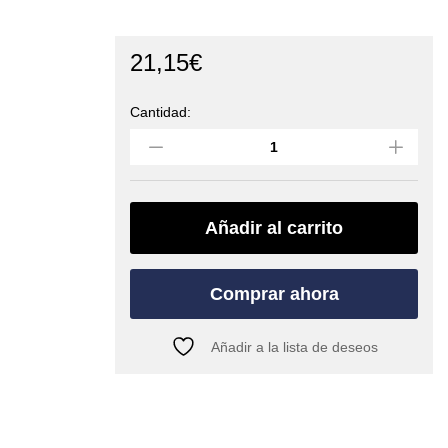
21,15
€
Cantidad:
Mosquetón
HMS
BULLETPROOF
SCREW
(EDELRID)
quantity
Añadir al carrito
Comprar ahora
Añadir a la lista de deseos