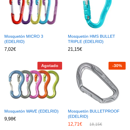
Mosquetón MICRO 3
Mosquetón HMS BULLET
(EDELRID)
TRIPLE (EDELRID)
7,02
€
21,15
€
Agotado
-
30
%
Mosquetón WAVE (EDELRID)
Mosquetón BULLETPROOF
(EDELRID)
9,98
€
12,71
€
18,15
€