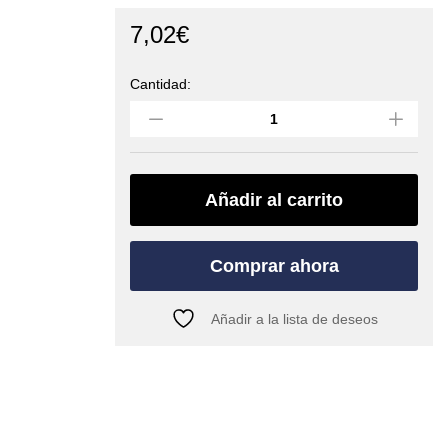
7,02
€
Cantidad:
Mosquetón
MICRO
3
(EDELRID)
quantity
Añadir al carrito
Comprar ahora
Añadir a la lista de deseos