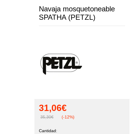
Navaja mosquetoneable
SPATHA (PETZL)
31,06
€
35,30
€
(-12%)
Cantidad:
Navaja