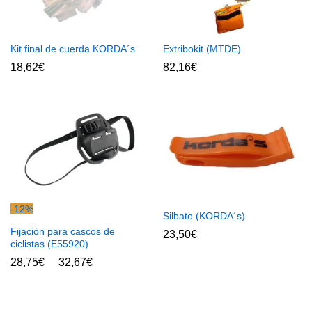
Kit final de cuerda KORDA´s
Extribokit (MTDE)
18,62
€
82,16
€
-
12
%
Silbato (KORDA´s)
Fijación para cascos de
23,50
€
ciclistas (E55920)
28,75
€
32,67
€