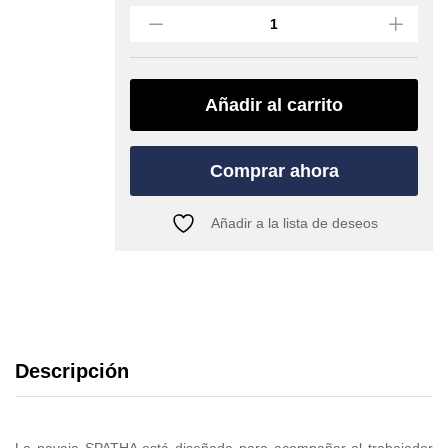
mosquetoneable
SPATHA
(PETZL)
quantity
Añadir al carrito
Comprar ahora
Añadir a la lista de deseos
Descripción
La navaja SPATHA está diseñada para acompañar al trabajador