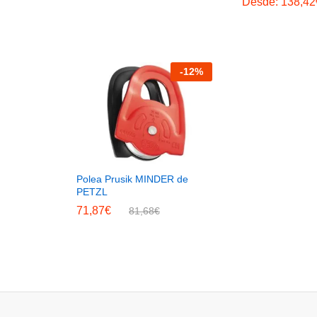
Desde:
138,42
-
12
%
Polea Prusik MINDER de
PETZL
71,87
€
81,68
€