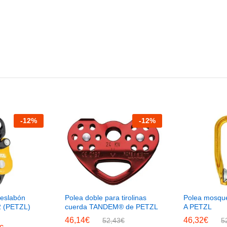
-
12
%
-
12
%
 eslabón
Polea doble para tirolinas
Polea mosqu
L2 (PETZL)
cuerda TANDEM® de PETZL
A PETZL
46,14
€
46,32
€
52,43
€
5