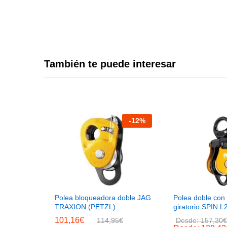
También te puede interesar
-
12
%
Polea bloqueadora doble JAG
Polea doble con
TRAXION (PETZL)
giratorio SPIN 
101,16
€
114,95
€
Desde:
157,30
€