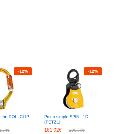
-
12
%
-
12
%
etón ROLLCLIP
Polea simple SPIN L1D
(PETZL)
181,02
€
2,64
€
205,70
€