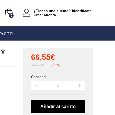
¿Tienes una cuenta? Identifícate.
Crear cuenta
0
TACTO
M®
66,55
€
75,63
€
(-12%)
Cantidad:
Polea
doble
para
tirolinas
TANDEM®
SPEED
Añadir al carrito
(PETZL)