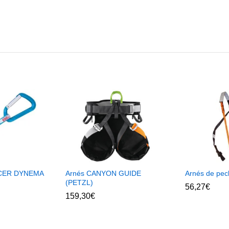
RACER DYNEMA
Arnés CANYON GUIDE
Arnés de pec
)
(PETZL)
56,27
€
159,30
€