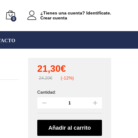
¿Tienes una cuenta? Identifícate.
Crear cuenta
0
TACTO
21,30
€
24,20
€
(-12%)
Cantidad:
Polea
ultracompacta
y
polivalente
MOBILE
(PETZL)
Añadir al carrito
quantity