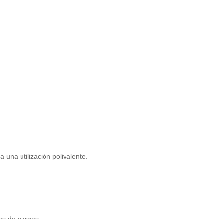
una utilización polivalente.
es de cargas.