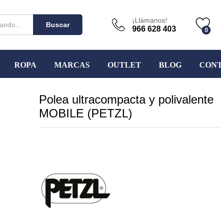
¡Llámanos!
Buscar
966 628 403
0
ROPA
MARCAS
OUTLET
BLOG
CON
Polea ultracompacta y polivalente
MOBILE (PETZL)