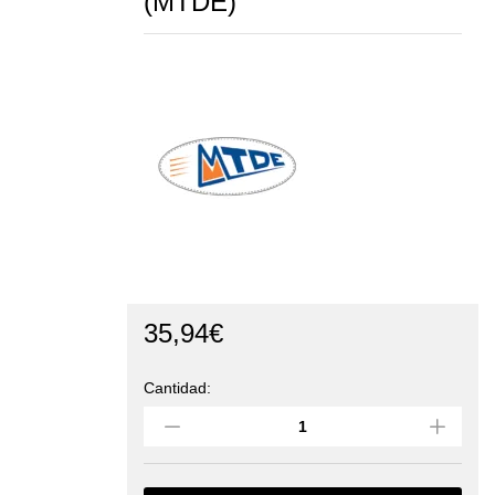
(MTDE)
35,94
€
Cantidad:
Saca
Estanca
35
litros
(MTDE)