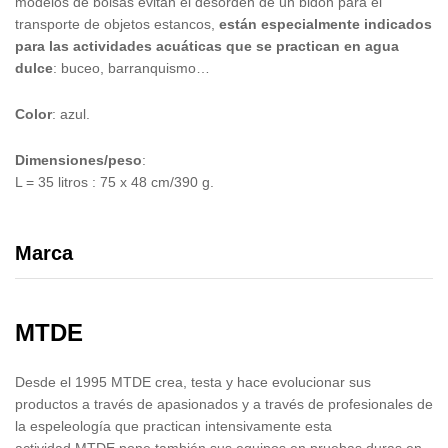
modelos de bolsas evitan el desorden de un bidón para el
transporte de objetos estancos,
están especialmente indicados
para las actividades acuáticas que se practican en agua
dulce
: buceo, barranquismo…
Color
: azul.
Dimensiones/peso
:
L = 35 litros : 75 x 48 cm/390 g.
Marca
MTDE
Desde el 1995 MTDE crea, testa y hace evolucionar sus
productos a través de apasionados y a través de profesionales de
la espeleología que practican intensivamente esta
actividad.MTDE pone también sus equipos en pruebas duras en