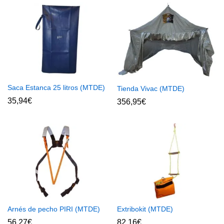
Saca Estanca 25 litros (MTDE)
Tienda Vivac (MTDE)
35,94
€
356,95
€
Arnés de pecho PIRI (MTDE)
Extribokit (MTDE)
56,27
€
82,16
€