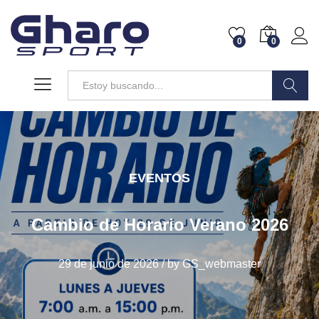
0
0
Buscar
EVENTOS
Cambio de Horario Verano 2026
29 de junio de 2026
/
by
GS_webmaster