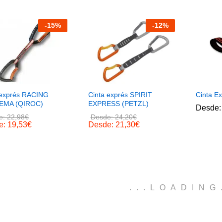
-
15
%
-
12
%
 exprés RACING
Cinta exprés SPIRIT
Cinta E
EMA (QIROC)
EXPRESS (PETZL)
Desde
e:
22,98
€
Desde:
24,20
€
e:
19,53
€
Desde:
21,30
€
.
.
.
LOADING