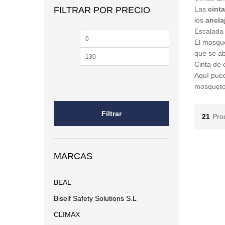
FILTRAR POR PRECIO
Las
cint
los
ancla
Escalada 
Precio
Precio
El mosquet
mínimo
máximo
que se ab
Cinta de 
Aquí pued
mosqueton
Filtrar
21
Pro
MARCAS
BEAL
Biseif Safety Solutions S.L
CLIMAX