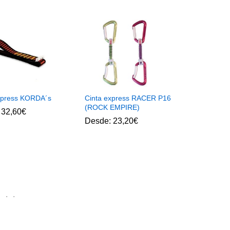
xpress KORDA´s
Cinta express RACER P16
(ROCK EMPIRE)
:
32,60
€
Desde:
23,20
€
.
.
.