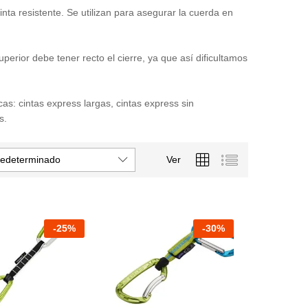
ta resistente. Se utilizan para asegurar la cuerda en
superior debe tener recto el cierre, ya que así dificultamos
s: cintas express largas, cintas express sin
s.
redeterminado
Ver
-
25
%
-
30
%