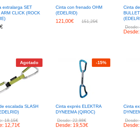
a extralarga SET
Cinta con frenado OHM
Cinta d
 ARM CLICK (ROCK
(EDELRID)
BULLE
RE)
(EDELR
121,00
€
151,25
€
€
Desde
Desde
Agotado
-
15
%
 de escalada SLASH
Cinta exprés ELEKTRA
Cinta e
EDELRID)
DYNEEMA (QIROC)
DYNEEM
e:
18,15
€
Desde:
22,98
€
Desde
e:
12,71
€
Desde:
19,53
€
Desde