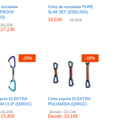
e escalada
Cinta de escalada PURE
TPROOF
SLIM SET (EDELRID)
ID)
18,63
€
26,62
€
:
36,30
€
:
27,23
€
-
15
%
-
15
%
xprés ELEKTRA
Cinta exprés ELEKTRA
A CLIP (QIROC)
POLIAMIDA (QIROC)
:
18,19
€
Desde:
23,74
€
:
15,46
€
Desde:
20,18
€