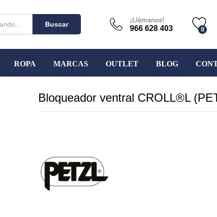
¡Llámanos!
Buscar
966 628 403
0
ROPA
MARCAS
OUTLET
BLOG
CON
Bloqueador ventral CROLL®L (PE