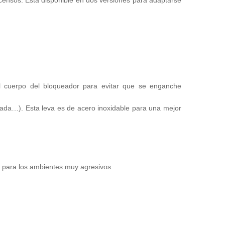
scensos. Está disponible en dos versiones para adaptarse
el cuerpo del bloqueador para evitar que se enganche
ada…). Esta leva es de acero inoxidable para una mejor
, para los ambientes muy agresivos.