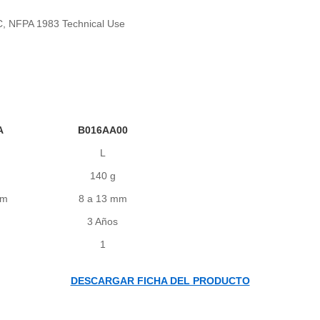
C, NFPA 1983 Technical Use
A
B016AA00
L
140 g
mm
8 a 13 mm
3 Años
1
DESCARGAR FICHA DEL PRODUCTO