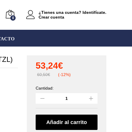
¿Tienes una cuenta? Identifícate.
Crear cuenta
0
TACTO
TZL)
53,24
€
60,50
€
(-12%)
Cantidad:
Bloqueador
ventral
CROLL®L
(PETZL)
quantity
Añadir al carrito