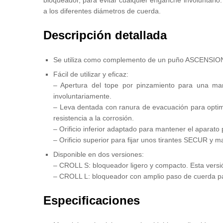
bloqueador, para evitar cualquier enganche involuntario
a los diferentes diámetros de cuerda.
Descripción detallada
Se utiliza como complemento de un puño ASCENSION 
Fácil de utilizar y eficaz:
– Apertura del tope por pinzamiento para una man
involuntariamente.
– Leva dentada con ranura de evacuación para optimi
resistencia a la corrosión.
– Orificio inferior adaptado para mantener el aparato 
– Orificio superior para fijar unos tirantes SECUR y 
Disponible en dos versiones:
– CROLL S: bloqueador ligero y compacto. Esta versió
– CROLL L: bloqueador con amplio paso de cuerda par
Especificaciones