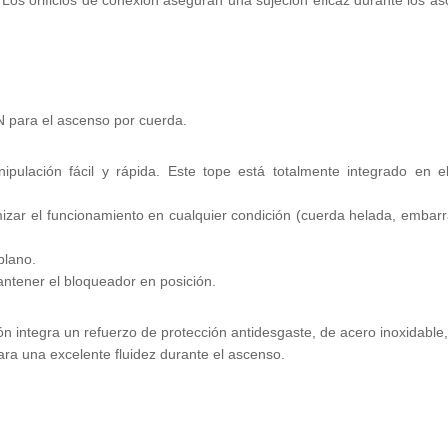
. Los orificios de conexión aseguran una sujeción eficaz durante los a
para el ascenso por cuerda.
ipulación fácil y rápida. Este tope está totalmente integrado en 
zar el funcionamiento en cualquier condición (cuerda helada, embarr
plano.
mantener el bloqueador en posición.
n integra un refuerzo de protección antidesgaste, de acero inoxidable
a una excelente fluidez durante el ascenso.