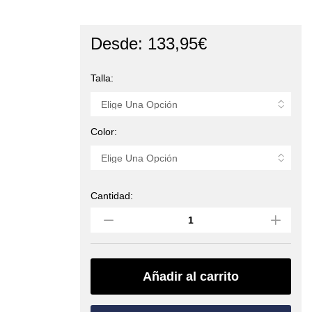
Desde:
133,95
€
Talla:
Color:
Cantidad:
Bobina
100m
cinta
poliamida
(ROCK
EMPIRE)
Añadir al carrito
quantity