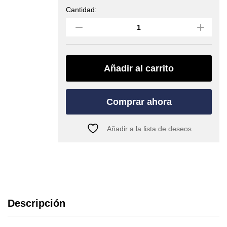
Cantidad:
Bolsa
para
cuerda
LINER
(EDELRID)
quantity
Añadir al carrito
Comprar ahora
Añadir a la lista de deseos
Descripción